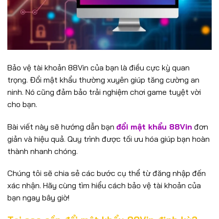
Bảo vệ tài khoản 88Vin của bạn là điều cực kỳ quan
trọng. Đổi mật khẩu thường xuyên giúp tăng cường an
ninh. Nó cũng đảm bảo trải nghiệm chơi game tuyệt vời
cho bạn.
Bài viết này sẽ hướng dẫn bạn
đổi mật khẩu 88Vin
đơn
giản và hiệu quả. Quy trình được tối ưu hóa giúp bạn hoàn
thành nhanh chóng.
Chúng tôi sẽ chia sẻ các bước cụ thể từ đăng nhập đến
xác nhận. Hãy cùng tìm hiểu cách bảo vệ tài khoản của
bạn ngay bây giờ!