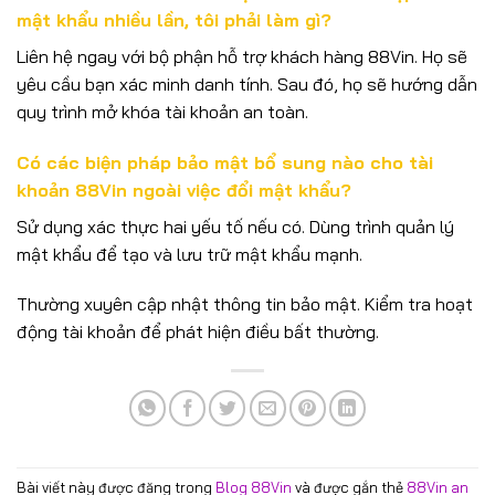
mật khẩu nhiều lần, tôi phải làm gì?
Liên hệ ngay với bộ phận hỗ trợ khách hàng 88Vin. Họ sẽ
yêu cầu bạn xác minh danh tính. Sau đó, họ sẽ hướng dẫn
quy trình mở khóa tài khoản an toàn.
Có các biện pháp bảo mật bổ sung nào cho tài
khoản 88Vin ngoài việc đổi mật khẩu?
Sử dụng xác thực hai yếu tố nếu có. Dùng trình quản lý
mật khẩu để tạo và lưu trữ mật khẩu mạnh.
Thường xuyên cập nhật thông tin bảo mật. Kiểm tra hoạt
động tài khoản để phát hiện điều bất thường.
Bài viết này được đăng trong
Blog 88Vin
và được gắn thẻ
88Vin an