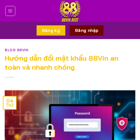
Bỏ
qua
nội
dung
Đăng ký
Đăng nhập
BLOG 88VIN
Hướng dẫn đổi mật khẩu 88Vin an
toàn và nhanh chóng
04
Th2