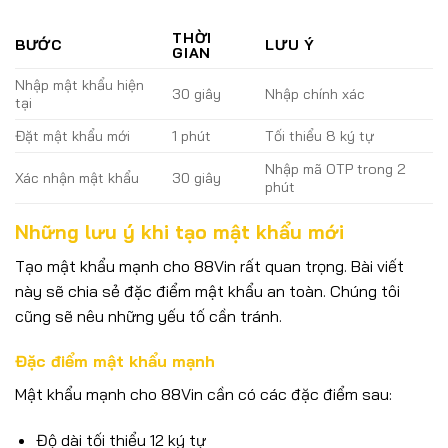
THỜI
BƯỚC
LƯU Ý
GIAN
Nhập mật khẩu hiện
30 giây
Nhập chính xác
tại
Đặt mật khẩu mới
1 phút
Tối thiểu 8 ký tự
Nhập mã OTP trong 2
Xác nhận mật khẩu
30 giây
phút
Những lưu ý khi tạo mật khẩu mới
Tạo mật khẩu mạnh cho 88Vin rất quan trọng. Bài viết
này sẽ chia sẻ đặc điểm mật khẩu an toàn. Chúng tôi
cũng sẽ nêu những yếu tố cần tránh.
Đặc điểm mật khẩu mạnh
Mật khẩu mạnh cho 88Vin cần có các đặc điểm sau:
Độ dài tối thiểu 12 ký tự