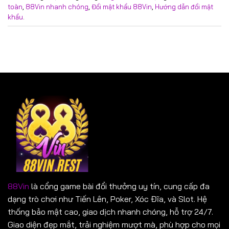
toàn
,
88Vin nhanh chóng
,
Đổi mật khẩu 88Vin
,
Hướng dẫn đổi mật
khẩu
.
88Vin
là cổng game bài đổi thưởng uy tín, cung cấp đa
dạng trò chơi như Tiến Lên, Poker, Xóc Đĩa, và Slot. Hệ
thống bảo mật cao, giao dịch nhanh chóng, hỗ trợ 24/7.
Giao diện đẹp mắt, trải nghiệm mượt mà, phù hợp cho mọi