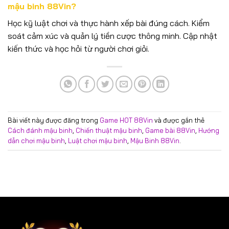
mậu binh 88Vin?
Học kỹ luật chơi và thực hành xếp bài đúng cách. Kiểm
soát cảm xúc và quản lý tiền cược thông minh. Cập nhật
kiến thức và học hỏi từ người chơi giỏi.
Bài viết này được đăng trong
Game HOT 88Vin
và được gắn thẻ
Cách đánh mậu binh
,
Chiến thuật mậu binh
,
Game bài 88Vin
,
Hướng
dẫn chơi mậu binh
,
Luật chơi mậu binh
,
Mậu Binh 88Vin
.