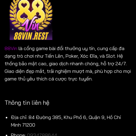
88Vin
là cổng game bài đổi thưởng uy tín, cung cấp đa
dạng trò chơi như Tiến Lên, Poker, Xóc Đĩa, và Slot. Hệ
thống bảo mật cao, giao dịch nhanh chóng, hỗ trợ 24/7.
Giao diện đẹp mắt, trải nghiệm mượt mà, phù hợp cho mọi
game thủ yêu thích cá cược trực tuyến.
Thông tin liên hệ
Địa chỉ: 84 Đường 385, Khu Phố 6, Quận 9, Hồ Chí
Minh 71200
Phone:
0934788644