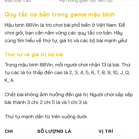
Bảo mật cao
Hệ thống giám sát liên tục
Quy tắc cơ bản trong game mậu binh
Mậu binh 88Vin là trò chơi bài phổ biến ở Việt Nam. Để
chơi giỏi, bạn cần nắm vững các quy tắc cơ bản. Hãy
cùng tìm hiểu về thứ tự, giá trị và các bộ bài mạnh yếu!
Thứ tự và giá trị bộ bài
Trong mậu binh 88Vin, mỗi người chơi nhận 13 lá bài. Thứ
tự các lá từ thấp đến cao là 2, 3, 4, 5, 6, 7, 8, 9, 10, J, Q,
K, A.
Chất bài không ảnh hưởng đến giá trị. Người chơi sắp xếp
bài thành 3 chi: 2 chi 5 lá và 1 chi 3 lá.
Thứ tự mạnh dần từ trên xuống dưới.
CHI
SỐ LƯỢNG LÁ
VỊ TRÍ