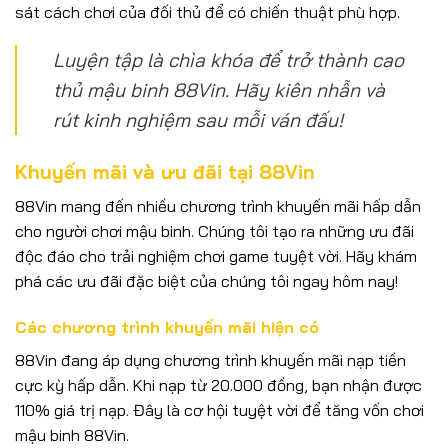
sát cách chơi của đối thủ để có chiến thuật phù hợp.
Luyện tập là chìa khóa để trở thành cao
thủ mậu binh 88Vin. Hãy kiên nhẫn và
rút kinh nghiệm sau mỗi ván đấu!
Khuyến mãi và ưu đãi tại 88Vin
88Vin mang đến nhiều chương trình khuyến mãi hấp dẫn
cho người chơi mậu binh. Chúng tôi tạo ra những ưu đãi
độc đáo cho trải nghiệm chơi game tuyệt vời. Hãy khám
phá các ưu đãi đặc biệt của chúng tôi ngay hôm nay!
Các chương trình khuyến mãi hiện có
88Vin đang áp dụng chương trình khuyến mãi nạp tiền
cực kỳ hấp dẫn. Khi nạp từ 20.000 đồng, bạn nhận được
110% giá trị nạp. Đây là cơ hội tuyệt vời để tăng vốn chơi
mậu binh 88Vin.