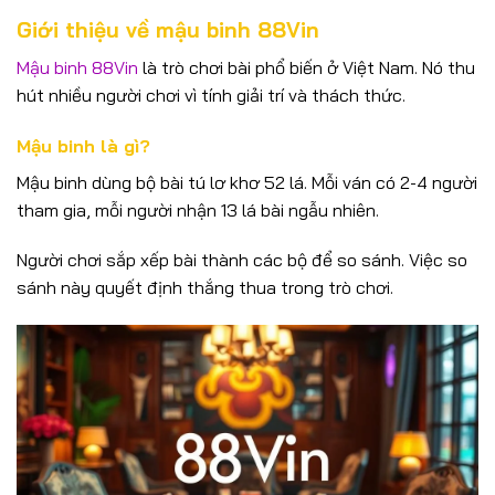
Giới thiệu về mậu binh 88Vin
Mậu binh 88Vin
là trò chơi bài phổ biến ở Việt Nam. Nó thu
hút nhiều người chơi vì tính giải trí và thách thức.
Mậu binh là gì?
Mậu binh dùng bộ bài tú lơ khơ 52 lá. Mỗi ván có 2-4 người
tham gia, mỗi người nhận 13 lá bài ngẫu nhiên.
Người chơi sắp xếp bài thành các bộ để so sánh. Việc so
sánh này quyết định thắng thua trong trò chơi.