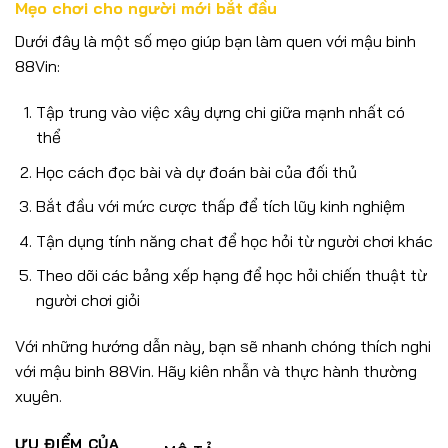
Mẹo chơi cho người mới bắt đầu
Dưới đây là một số mẹo giúp bạn làm quen với mậu binh
88Vin:
Tập trung vào việc xây dựng chi giữa mạnh nhất có
thể
Học cách đọc bài và dự đoán bài của đối thủ
Bắt đầu với mức cược thấp để tích lũy kinh nghiệm
Tận dụng tính năng chat để học hỏi từ người chơi khác
Theo dõi các bảng xếp hạng để học hỏi chiến thuật từ
người chơi giỏi
Với những hướng dẫn này, bạn sẽ nhanh chóng thích nghi
với mậu binh 88Vin. Hãy kiên nhẫn và thực hành thường
xuyên.
ƯU ĐIỂM CỦA