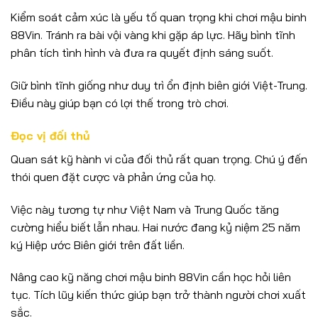
Kiểm soát cảm xúc là yếu tố quan trọng khi chơi mậu binh
88Vin. Tránh ra bài vội vàng khi gặp áp lực. Hãy bình tĩnh
phân tích tình hình và đưa ra quyết định sáng suốt.
Giữ bình tĩnh giống như duy trì ổn định biên giới Việt-Trung.
Điều này giúp bạn có lợi thế trong trò chơi.
Đọc vị đối thủ
Quan sát kỹ hành vi của đối thủ rất quan trọng. Chú ý đến
thói quen đặt cược và phản ứng của họ.
Việc này tương tự như Việt Nam và Trung Quốc tăng
cường hiểu biết lẫn nhau. Hai nước đang kỷ niệm 25 năm
ký Hiệp ước Biên giới trên đất liền.
Nâng cao kỹ năng chơi mậu binh 88Vin cần học hỏi liên
tục. Tích lũy kiến thức giúp bạn trở thành người chơi xuất
sắc.