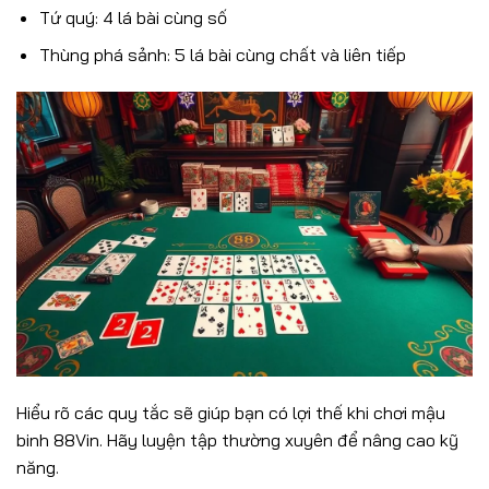
Tứ quý: 4 lá bài cùng số
Thùng phá sảnh: 5 lá bài cùng chất và liên tiếp
Hiểu rõ các quy tắc sẽ giúp bạn có lợi thế khi chơi mậu
binh 88Vin. Hãy luyện tập thường xuyên để nâng cao kỹ
năng.